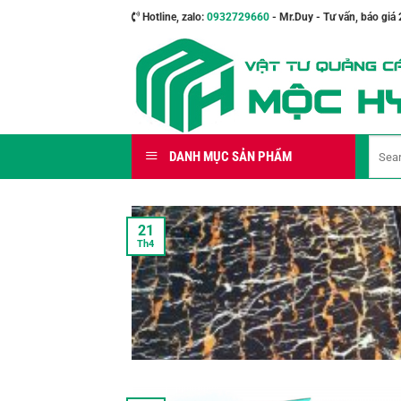
Bỏ
Hotline, zalo:
0932729660
- Mr.Duy - Tư vấn, báo giá 
qua
nội
dung
Search
DANH MỤC SẢN PHẨM
for:
21
Th4