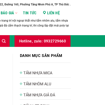
/22, Đường 160, Phường Tăng Nhơn Phú A, TP Thủ Đức .
BÁO GIÁ
TIN TỨC
LIÊN HỆ
trang trí nội ngoại thất như tấm nhôm alu, tấm nhựa
iả đá cẩm thạch trang trí, thi công lắp đặt mái poly tại
Hotline, zalo: 0932729660
DANH MỤC SẢN PHẨM
TẤM NHỰA MICA
TẤM NHÔM ALU
TẤM NHỰA GIẢ ĐÁ