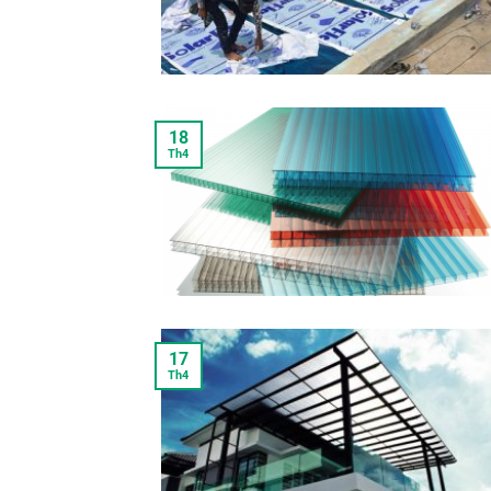
18
Th4
17
Th4