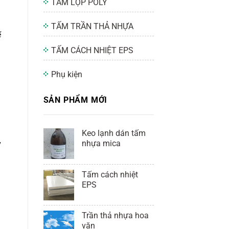
TẤM LỢP POLY
TẤM TRẦN THẢ NHỰA
ể
TẤM CÁCH NHIỆT EPS
Phụ kiện
SẢN PHẨM MỚI
Keo lạnh dán tấm
nhựa mica
y
Tấm cách nhiệt
EPS
Trần thả nhựa hoa
văn