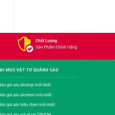
Chất Lượng
Sản Phẩm Chính Hãng
NH MỤC VẬT TƯ QUẢNG CÁO
Báo giá alu alcotop mới nhất
Báo giá alu alcorest mới nhất
Báo giá alu triều chen mới nhất
Báo giá alu giá rẻ tại TPHCM