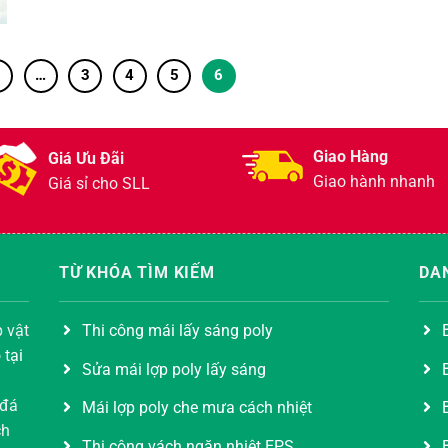
1
…
3
4
5
6
Giao Hàng
Giá Ưu Đãi
Giao hành nhanh
Giá sỉ cho SLL
TỪ KHÓA TÌM KIẾM
DA
 vật
Thi công mái lấy sáng poly
 tại
Sửa mái lợp poly lấy sáng
 đá
Mái lợp poly che mưa cách nhiệt
ch
Thi công vách ngăn nhiệt EPS