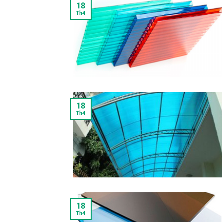
18
Th4
18
Th4
18
Th4