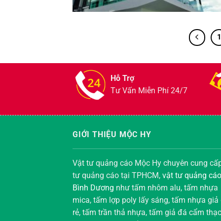
Hỗ Trợ
Tư Vấn Miễn Phí 24/7
GIỚI THIỆU MỘC HY
Vật tư quảng cáo Mộc Hy chuyên cung cấp
tư quảng cáo tại TPHCM,
vật tư quảng cáo
Bình Dương
như tấm nhôm alu, tấm nhựa
mica, tấm lợp poly lấy sáng, tấm nhựa giả
rẻ, tấm trần thả nhựa, tấm giả đá cẩm thạ