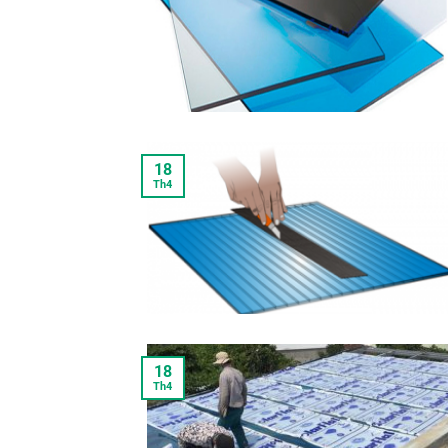
18
Th4
18
Th4