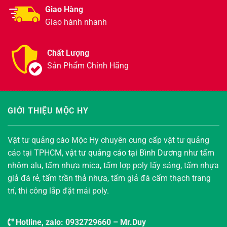
Giao Hàng
Giao hành nhanh
Chất Lượng
Sản Phẩm Chính Hãng
GIỚI THIỆU MỘC HY
Vật tư quảng cáo Mộc Hy chuyên cung cấp vật tư quảng
cáo tại TPHCM,
vật tư quảng cáo tại Bình Dương
như tấm
nhôm alu, tấm nhựa mica, tấm lợp poly lấy sáng, tấm nhựa
giả đá rẻ, tấm trần thả nhựa, tấm giả đá cẩm thạch trang
trí, thi công lắp đặt mái poly.
Hotline, zalo:
0932729660
– Mr.Duy