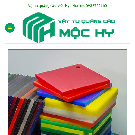
Bỏ
Vật tư quảng cáo Mộc Hy - Hotline: 0932729660
qua
nội
dung