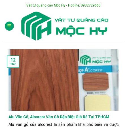
Bỏ
Vật tư quảng cáo Mộc Hy - Hotline: 0932729660
qua
nội
dung
12
Th7
Alu Vân Gỗ, Alcorest Vân Gỗ Đặc Biệt Giá Rẻ Tại TPHCM
Alu vân gỗ của alcorest là sản phẩm khá phổ biến và được