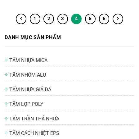
1
2
3
4
5
6
DANH MỤC SẢN PHẨM
TẤM NHỰA MICA
TẤM NHÔM ALU
TẤM NHỰA GIẢ ĐÁ
TẤM LỢP POLY
TẤM TRẦN THẢ NHỰA
TẤM CÁCH NHIỆT EPS