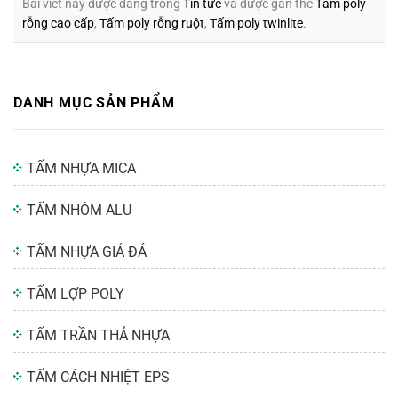
Bài viết này được đăng trong
Tin tức
và được gắn thẻ
Tấm poly
rỗng cao cấp
,
Tấm poly rỗng ruột
,
Tấm poly twinlite
.
DANH MỤC SẢN PHẨM
TẤM NHỰA MICA
TẤM NHÔM ALU
TẤM NHỰA GIẢ ĐÁ
TẤM LỢP POLY
TẤM TRẦN THẢ NHỰA
TẤM CÁCH NHIỆT EPS