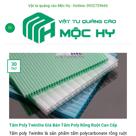
Bỏ
Vật tư quảng cáo Mộc Hy - Hotline: 0932729660
qua
nội
dung
30
Th7
Tấm Poly Twinlite Giá Bán Tấm Poly Rỗng Ruột Cao Cấp
Tấm poly Twinlite là sản phẩm tấm polycarbonate rỗng ruột