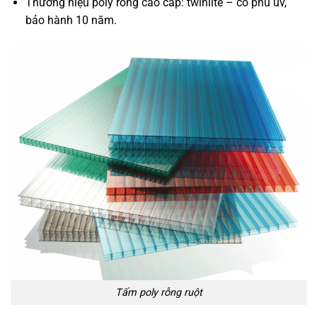
Thương hiệu poly rỗng cao cấp: twinlite – có phủ uv,
bảo hành 10 năm.
Tấm poly rỗng ruột