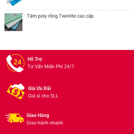
Tấm poly rỗng Twinlite cao cấp
Hỗ Trợ
Tư Vấn Miễn Phí 24/7
Giá Ưu Đãi
Giá sỉ cho SLL
Giao Hàng
Giao hành nhanh