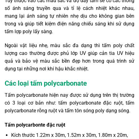
Tùy thuộc vào các màu sắc và độ dày tấm sẽ có các thông
số ánh sáng truyền qua và tỉ lệ cách nhiệt khác nhau,
mang lại ánh sáng tự nhiên nhẹ dịu cho không gian bên
trong và giúp tiết kiệm điện năng chiếu sáng khi sử dụng
tấm lợp poly lấy sàng.
Ngoài vật liệu nhẹ, màu sắc đa dạng thì tấm poly chất
lượng cao thường được phủ lớp UV giúp cản tia UV hiệu
quả và bảo vệ màu sắc bền đẹp hơn trong quá trình sử
dụng tại những nơi khí hậu khắc nhiệt.
Các loại tấm polycarbonate
Tấm polycarbonate hiện nay được sử dụng trên thị trường
có 3 loại cơ bản như: tấm polycarbonate đặc ruột, tấm
polycarbonate rỗng ruột và tấm tôn sóng poly dạng sóng.
Tấm polycarbonte đặc ruột
Kích thước 1.22m x 30m, 1.52m x 30m, 1.80m x 20m,