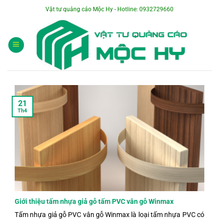
Bỏ
Vật tư quảng cáo Mộc Hy - Hotline: 0932729660
qua
nội
dung
21
Th4
Giới thiệu tấm nhựa giả gỗ tấm PVC vân gỗ Winmax
Tấm nhựa giả gỗ PVC vân gỗ Winmax là loại tấm nhựa PVC có