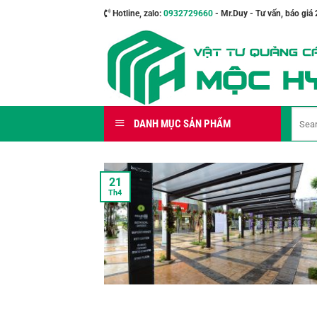
Bỏ
Hotline, zalo:
0932729660
- Mr.Duy - Tư vấn, báo giá 
qua
nội
dung
Search
DANH MỤC SẢN PHẨM
for:
21
Th4