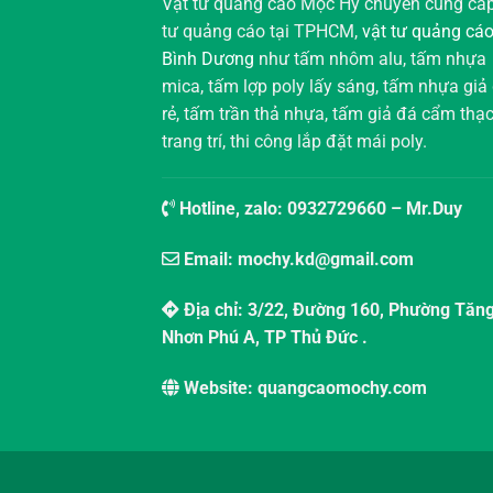
Vật tư quảng cáo Mộc Hy chuyên cung cấp
tư quảng cáo tại TPHCM,
vật tư quảng cáo
Bình Dương
như tấm nhôm alu, tấm nhựa
mica, tấm lợp poly lấy sáng, tấm nhựa giả
rẻ, tấm trần thả nhựa, tấm giả đá cẩm thạ
trang trí, thi công lắp đặt mái poly.
Hotline, zalo:
0932729660
– Mr.Duy
Email: mochy.kd@gmail.com
Địa chỉ: 3/22, Đường 160, Phường Tăn
Nhơn Phú A, TP Thủ Đức .
Website: quangcaomochy.com