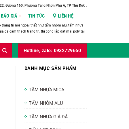
/22, Đường 160, Phường Tăng Nhơn Phú A, TP Thủ Đức .
BÁO GIÁ
TIN TỨC
LIÊN HỆ
trang trí nội ngoại thất như tấm nhôm alu, tấm nhựa
iả đá cẩm thạch trang trí, thi công lắp đặt mái poly tại
Hotline, zalo: 0932729660
DANH MỤC SẢN PHẨM
TẤM NHỰA MICA
TẤM NHÔM ALU
TẤM NHỰA GIẢ ĐÁ