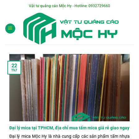
Bỏ
Vật tư quảng cáo Mộc Hy - Hotline: 0932729660
qua
nội
dung
22
Th7
Đại lý mica tại TPHCM, địa chỉ mua tấm mica giá rẻ giao ngay
Đại lý mica Mộc Hy là nhà cung cấp các sản phẩm tấm nhựa