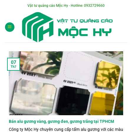
Bỏ
Vật tư quảng cáo Mộc Hy - Hotline: 0932729660
qua
nội
dung
07
Th7
Bán alu gương vàng, gương đen, gương trắng tại TPHCM
Công ty Mộc Hy chuyên cung cấp tấm alu gương với các màu