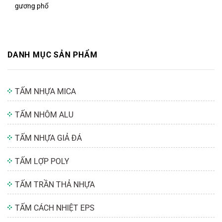
gương phổ
DANH MỤC SẢN PHẨM
TẤM NHỰA MICA
TẤM NHÔM ALU
TẤM NHỰA GIẢ ĐÁ
TẤM LỢP POLY
TẤM TRẦN THẢ NHỰA
TẤM CÁCH NHIỆT EPS