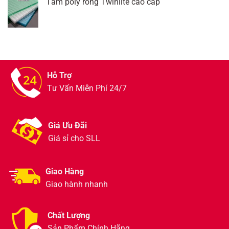
Tấm poly rỗng Twinlite cao cấp
Hỗ Trợ
Tư Vấn Miễn Phí 24/7
Giá Ưu Đãi
Giá sỉ cho SLL
Giao Hàng
Giao hành nhanh
Chất Lượng
Sản Phẩm Chính Hãng