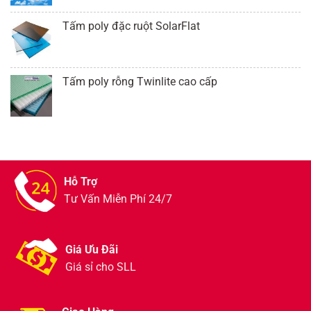
Tấm poly đặc ruột SolarFlat
Tấm poly rỗng Twinlite cao cấp
Hỗ Trợ
Tư Vấn Miễn Phí 24/7
Giá Ưu Đãi
Giá sỉ cho SLL