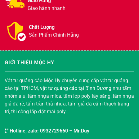
Giao Hàng
Giao hành nhanh
Chất Lượng
Sản Phẩm Chính Hãng
GIỚI THIỆU MỘC HY
Vật tư quảng cáo Mộc Hy chuyên cung cấp vật tư quảng
cáo tại TPHCM,
vật tư quảng cáo tại Bình Dương
như tấm
nhôm alu, tấm nhựa mica, tấm lợp poly lấy sáng, tấm nhựa
giả đá rẻ, tấm trần thả nhựa, tấm giả đá cẩm thạch trang
trí, thi công lắp đặt mái poly.
Hotline, zalo:
0932729660
– Mr.Duy