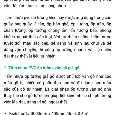
vân đá cẩm thạch, lam sóng nhựa.
Tấm nhựa pvc ốp tường hiện nay được ứng dụng trong các
quầy bar, quầy lễ tân, ốp bàn ghế, ốp tường, ốp trần, ốp
chân tường, ốp tường chống ẩm, ốp tường bếp, phòng
khách, ngoại thất các loại. Với ưu điểm chống thấm nước
tuyệt đối, màu sắc đẹp, dễ dàng vệ sinh lâu chùi và dễ
dàng vận chuyển, thi công ốp tường nhanh, vật liệu hiện
đại thay thế vật liệu tự nhiên.
1. Tấm nhựa PVC ốp tường vân gỗ giả gỗ
Tấm nhựa ốp tường giả gỗ được phủ lớp vân gỗ như các
màu gỗ tự nhiên có phần đẹp hơn và đa dạng hơn màu
sắc của gỗ tự nhiên. Là giải pháp ốp tường vân gỗ phù
thay thế cho gỗ tự nhiên giúp tiết kiệm nhiều chi phí trong
việc lắp đặt, trang trí nội ngoại thất.
Kích thước: 3000mm x 400mm (3m x 0.4m)